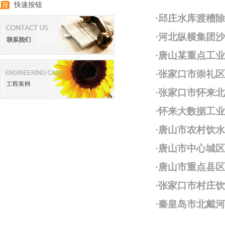
快速按钮
·
邱庄水库渡槽除
·
河北纵横集团沙
·
唐山某重点工业
·
张家口市崇礼区
·
张家口市怀来北
·
怀来大数据工业
·
唐山市农村饮水
·
唐山市中心城区
·
唐山市重点县区
·
张家口市村庄饮
·
秦皇岛市北戴河