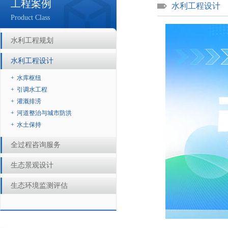
工程案例
水利工程设计
Product Class
水利工程规划
水利工程设计
+
水库枢纽
+
引调水工程
+
灌溉排涝
+
河道整治与城市防洪
+
水土保持
全过程咨询服务
生态景观设计
生态环境监测评估