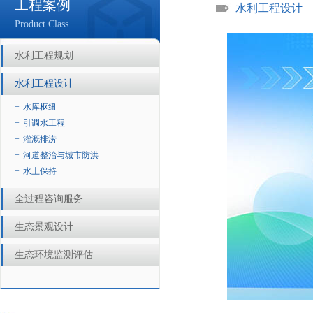
工程案例
水利工程设计
Product Class
水利工程规划
水利工程设计
+
水库枢纽
+
引调水工程
+
灌溉排涝
+
河道整治与城市防洪
+
水土保持
全过程咨询服务
生态景观设计
生态环境监测评估