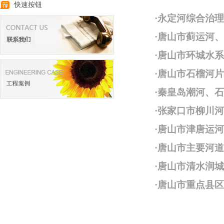
快速按钮
·
永定河综合治理
·
唐山市蓟运河、
·
唐山市环城水系
·
唐山市石榴河片
·
秦皇岛潮河、石
·
张家口市柳川河
·
唐山市津唐运河
·
唐山市主要河道
·
唐山市清水润城
·
唐山市重点县区