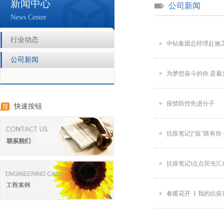
新闻中心
公司新闻
News Center
行业动态
中钻集团总经理赴施
公司新闻
为梦想奋斗的你 是最
疫情防控先进分子
快速按钮
抗疫笔记||“疫”路有你
抗疫笔记‖点点荧光汇
春暖花开 ▏我的抗疫